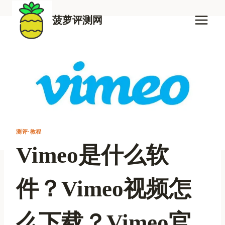
跳
到
菠萝评测网
内
容
测评·教程
Vimeo是什么软
件？Vimeo视频怎
么下载？Vimeo官