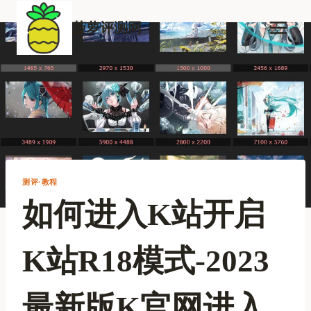
跳
到
菠萝评测网
内
容
测评·教程
如何进入K站开启
K站R18模式-2023
最新版K官网进入