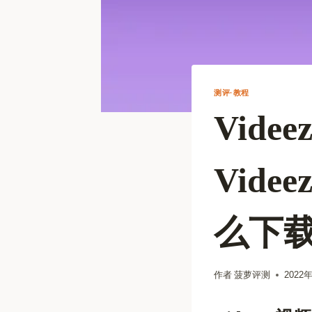
测评·教程
Vid
Vid
么下
作者
菠萝评测
2022