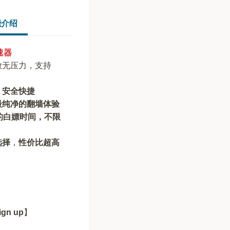
能介绍
速器
放无压力，支持
，安全快捷
最纯净的翻墙体验
的白嫖时间，不限
选择
，
性价比超高
ign up
】