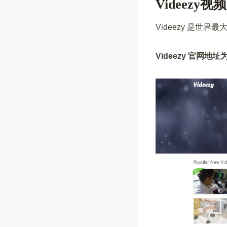
Videezy
Videezy 是
Videezy 官网地址