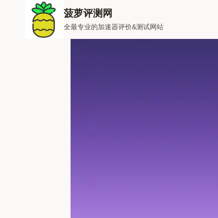
跳
菠萝评测网
到
全最专业的加速器评价&测试网站
内
容