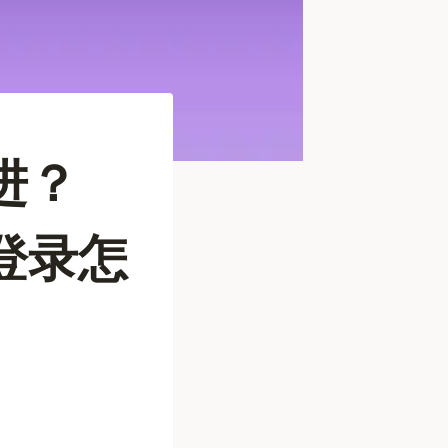
进？
证登录怎