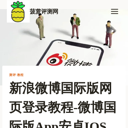
跳
到
菠萝评测网
内
容
测评·教程
新浪微博国际版网
页登录教程-微博国
际版app安卓iOS